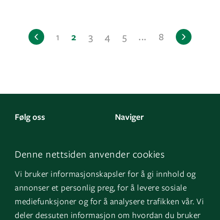
1
2
3
4
5
...
8
Følg oss
Naviger
LinkedIn
Kontakt oss
Denne nettsiden anvender cookies
Facebook
Om oss
Vi bruker informasjonskapsler for å gi innhold og
Instagram
GK Sverige
Filter
annonser et personlig preg, for å levere sosiale
YouTube
GK Danmark
mediefunksjoner og for å analysere trafikken vår. Vi
deler dessuten informasjon om hvordan du bruker
Velg byggtype