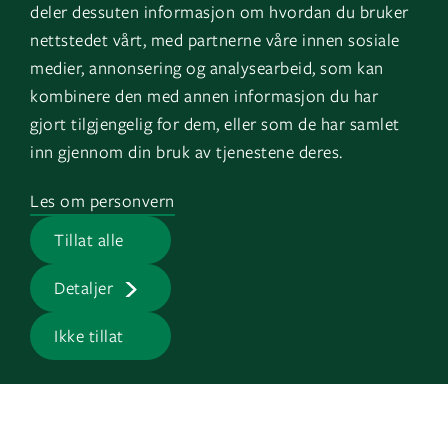
deler dessuten informasjon om hvordan du bruker
nettstedet vårt, med partnerne våre innen sosiale
medier, annonsering og analysearbeid, som kan
kombinere den med annen informasjon du har
gjort tilgjengelig for dem, eller som de har samlet
inn gjennom din bruk av tjenestene deres.
Følg oss
Naviger
Les om personvern
LinkedIn
Kontakt oss
Tillat alle
Facebook
Om oss
Detaljer
Instagram
GK Sverige
Ikke tillat
YouTube
GK Danmark
Snarveier
Logg inn