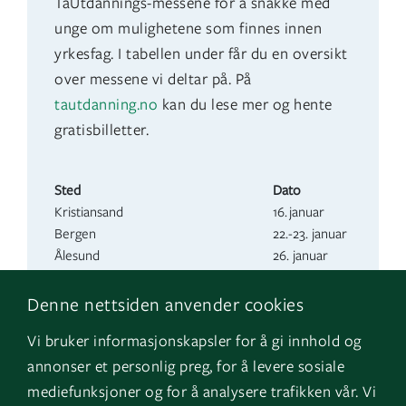
TaUtdannings-messene for å snakke med
unge om mulighetene som finnes innen
yrkesfag. I tabellen under får du en oversikt
over messene vi deltar på. På
tautdanning.no
kan du lese mer og hente
gratisbilletter.
Sted
Dato
Kristiansand
16. januar
Bergen
22.-23. januar
Ålesund
26. januar
Trondheim
7- 8. januar
Tromsø
5. februar
Denne nettsiden anvender cookies
Oslo / Lillestrøm
11-12. februar
Vi bruker informasjonskapsler for å gi innhold og
annonser et personlig preg, for å levere sosiale
mediefunksjoner og for å analysere trafikken vår. Vi