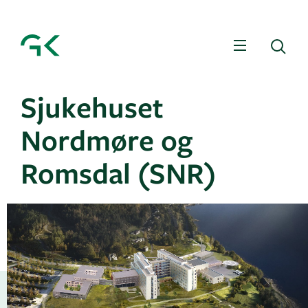
Meny
Sø
Sjukehuset
Nordmøre og
Romsdal (SNR)