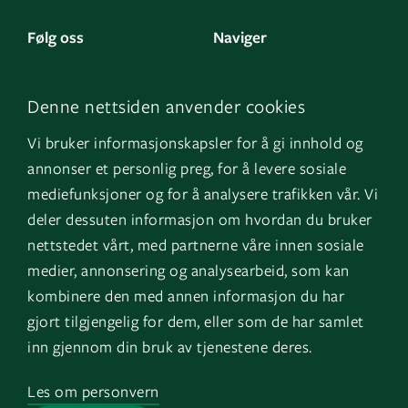
Følg oss
Naviger
LinkedIn
Kontakt oss
Denne nettsiden anvender cookies
Facebook
Om oss
Vi bruker informasjonskapsler for å gi innhold og
Instagram
GK Sverige
annonser et personlig preg, for å levere sosiale
YouTube
GK Danmark
mediefunksjoner og for å analysere trafikken vår. Vi
deler dessuten informasjon om hvordan du bruker
nettstedet vårt, med partnerne våre innen sosiale
Snarveier
Logg inn
medier, annonsering og analysearbeid, som kan
kombinere den med annen informasjon du har
Fakturainformasjon
Mine bygg
gjort tilgjengelig for dem, eller som de har samlet
HMS
EOS
inn gjennom din bruk av tjenestene deres.
Varsling
Les om personvern
Jobb i GK