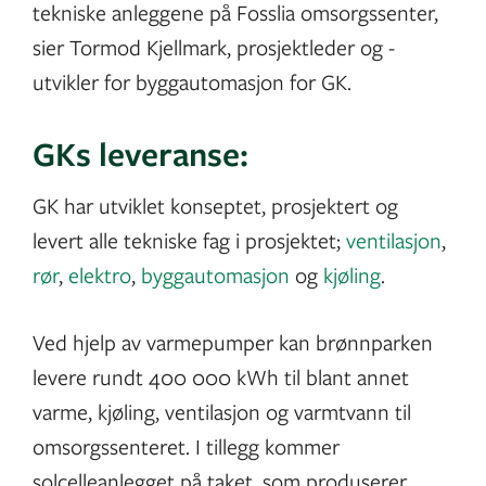
tekniske anleggene på Fosslia omsorgssenter,
sier Tormod Kjellmark, prosjektleder og -
utvikler for byggautomasjon for GK.
GKs leveranse:
GK har utviklet konseptet, prosjektert og
levert alle tekniske fag i prosjektet;
ventilasjon
,
rør
,
elektro
,
byggautomasjon
og
kjøling
.
Ved hjelp av varmepumper kan brønnparken
levere rundt 400 000 kWh til blant annet
varme, kjøling, ventilasjon og varmtvann til
omsorgssenteret. I tillegg kommer
solcelleanlegget på taket, som produserer