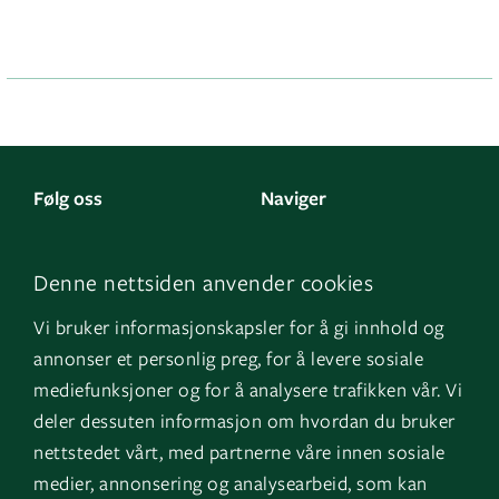
Følg oss
Naviger
LinkedIn
Kontakt oss
Denne nettsiden anvender cookies
Facebook
Om oss
Vi bruker informasjonskapsler for å gi innhold og
Instagram
GK Sverige
annonser et personlig preg, for å levere sosiale
YouTube
GK Danmark
mediefunksjoner og for å analysere trafikken vår. Vi
deler dessuten informasjon om hvordan du bruker
nettstedet vårt, med partnerne våre innen sosiale
Snarveier
Logg inn
medier, annonsering og analysearbeid, som kan