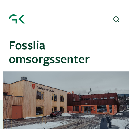
Meny
Sø
Fosslia
omsorgssenter