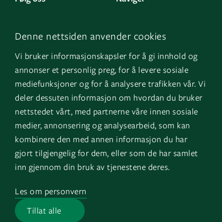
LinkedIn
Kontakt oss
Denne nettsiden anvender cookies
Facebook
Om oss
Vi bruker informasjonskapsler for å gi innhold og
Instagram
GK Sverige
annonser et personlig preg, for å levere sosiale
YouTube
GK Danmark
mediefunksjoner og for å analysere trafikken vår. Vi
deler dessuten informasjon om hvordan du bruker
nettstedet vårt, med partnerne våre innen sosiale
Snarveier
Logg inn
medier, annonsering og analysearbeid, som kan
kombinere den med annen informasjon du har
Fakturainformasjon
Mine bygg
gjort tilgjengelig for dem, eller som de har samlet
HMS
EOS
inn gjennom din bruk av tjenestene deres.
Varsling
Les om personvern
Jobb i GK
Tillat alle
Presserom