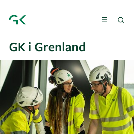
Meny
Sø
GK i Grenland