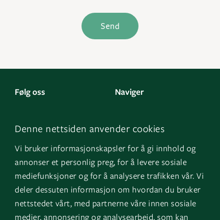
Send
Følg oss
Naviger
LinkedIn
Kontakt oss
Denne nettsiden anvender cookies
Facebook
Om oss
Vi bruker informasjonskapsler for å gi innhold og
Instagram
GK Sverige
annonser et personlig preg, for å levere sosiale
YouTube
GK Danmark
mediefunksjoner og for å analysere trafikken vår. Vi
deler dessuten informasjon om hvordan du bruker
nettstedet vårt, med partnerne våre innen sosiale
Snarveier
Logg inn
medier, annonsering og analysearbeid, som kan