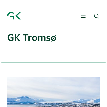
Meny
Sø
GK Tromsø