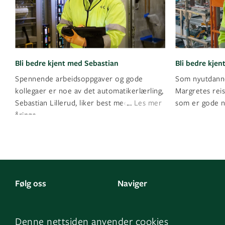
Bli bedre kjent med Sebastian
Bli bedre kje
Spennende arbeidsoppgaver og gode
Som nyutdanne
kollegaer er noe av det automatikerlærling,
Margretes reis
...
Sebastian Lillerud, liker best med GK. 20-
Les mer
som er gode n
åringe
Følg oss
Naviger
LinkedIn
Kontakt oss
Denne nettsiden anvender cookies