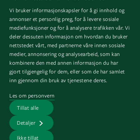
Facebook
Om oss
Vi bruker informasjonskapsler for å gi innhold og
Instagram
GK Sverige
annonser et personlig preg, for å levere sosiale
YouTube
GK Danmark
mediefunksjoner og for å analysere trafikken vår. Vi
deler dessuten informasjon om hvordan du bruker
nettstedet vårt, med partnerne våre innen sosiale
Snarveier
Logg inn
medier, annonsering og analysearbeid, som kan
kombinere den med annen informasjon du har
Fakturainformasjon
Mine bygg
gjort tilgjengelig for dem, eller som de har samlet
HMS
EOS
inn gjennom din bruk av tjenestene deres.
Varsling
Les om personvern
Jobb i GK
Tillat alle
Presserom
Detaljer
Ikke tillat
GK © 2026 |
Personvern