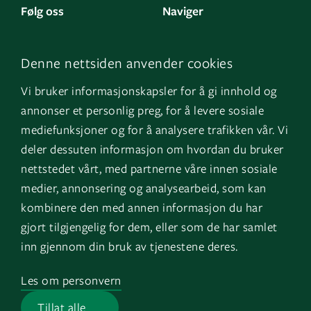
Følg oss
Naviger
LinkedIn
Kontakt oss
Denne nettsiden anvender cookies
Facebook
Om oss
Vi bruker informasjonskapsler for å gi innhold og
Instagram
GK Sverige
annonser et personlig preg, for å levere sosiale
YouTube
GK Danmark
mediefunksjoner og for å analysere trafikken vår. Vi
deler dessuten informasjon om hvordan du bruker
nettstedet vårt, med partnerne våre innen sosiale
Snarveier
Logg inn
medier, annonsering og analysearbeid, som kan
kombinere den med annen informasjon du har
Fakturainformasjon
Mine bygg
gjort tilgjengelig for dem, eller som de har samlet
HMS
EOS
inn gjennom din bruk av tjenestene deres.
Varsling
Les om personvern
Jobb i GK
Tillat alle