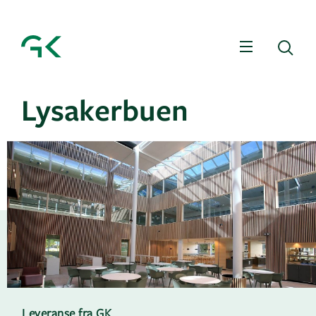
Meny
Sø
Lysakerbuen
Leveranse fra GK