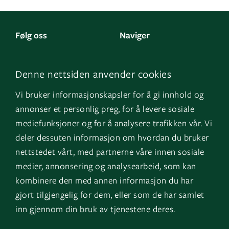
Følg oss
Naviger
LinkedIn
Kontakt oss
Denne nettsiden anvender cookies
Facebook
Om oss
Vi bruker informasjonskapsler for å gi innhold og
Instagram
GK Sverige
annonser et personlig preg, for å levere sosiale
YouTube
GK Danmark
mediefunksjoner og for å analysere trafikken vår. Vi
deler dessuten informasjon om hvordan du bruker
nettstedet vårt, med partnerne våre innen sosiale
Snarveier
Logg inn
medier, annonsering og analysearbeid, som kan
kombinere den med annen informasjon du har
Fakturainformasjon
Mine bygg
gjort tilgjengelig for dem, eller som de har samlet
HMS
EOS
inn gjennom din bruk av tjenestene deres.
Varsling