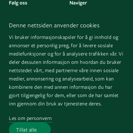
Følg oss
Naviger
LinkedIn
Kontakt oss
Denne nettsiden anvender cookies
Facebook
Om oss
Vi bruker informasjonskapsler for å gi innhold og
Instagram
GK Sverige
annonser et personlig preg, for å levere sosiale
YouTube
GK Danmark
mediefunksjoner og for å analysere trafikken vår. Vi
deler dessuten informasjon om hvordan du bruker
nettstedet vårt, med partnerne våre innen sosiale
Snarveier
Logg inn
medier, annonsering og analysearbeid, som kan
kombinere den med annen informasjon du har
Fakturainformasjon
Mine bygg
gjort tilgjengelig for dem, eller som de har samlet
HMS
EOS
inn gjennom din bruk av tjenestene deres.
Varsling
Les om personvern
Jobb i GK
Tillat alle