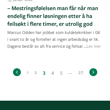
– Mestringsfølelsen man får når man
endelig finner løsningen etter å ha
feilsøkt i flere timer, er utrolig god
Marcus Odden har jobbet som kuldeteknikker i GK
i snart to år og forteller at ingen arbeidsdag er lik.
Dagene består av alt fra service og feilsøking ti
...
Les mer
1
2
3
4
5
...
27