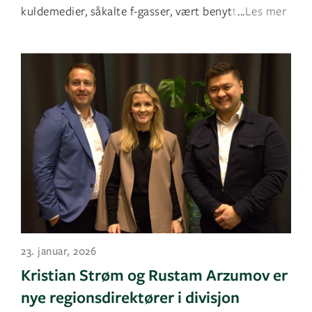
kuldemedier, såkalte f-gasser, vært benyttet
...
Les mer
23. januar, 2026
Kristian Strøm og Rustam Arzumov er
nye regionsdirektører i divisjon