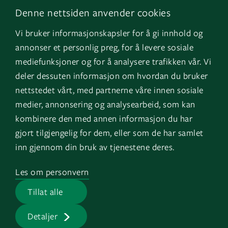
Denne nettsiden anvender cookies
Facebook
Om oss
Vi bruker informasjonskapsler for å gi innhold og
Instagram
GK Sverige
annonser et personlig preg, for å levere sosiale
YouTube
GK Danmark
mediefunksjoner og for å analysere trafikken vår. Vi
deler dessuten informasjon om hvordan du bruker
nettstedet vårt, med partnerne våre innen sosiale
Snarveier
Logg inn
medier, annonsering og analysearbeid, som kan
kombinere den med annen informasjon du har
Fakturainformasjon
Mine bygg
gjort tilgjengelig for dem, eller som de har samlet
HMS
EOS
inn gjennom din bruk av tjenestene deres.
Varsling
Les om personvern
Jobb i GK
Tillat alle
Presserom
Detaljer