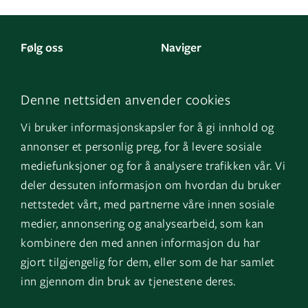
Følg oss
Naviger
LinkedIn
Kontakt oss
Denne nettsiden anvender cookies
Facebook
Om oss
Vi bruker informasjonskapsler for å gi innhold og
Instagram
GK Sverige
annonser et personlig preg, for å levere sosiale
YouTube
GK Danmark
mediefunksjoner og for å analysere trafikken vår. Vi
deler dessuten informasjon om hvordan du bruker
nettstedet vårt, med partnerne våre innen sosiale
Snarveier
Logg inn
medier, annonsering og analysearbeid, som kan
kombinere den med annen informasjon du har
Fakturainformasjon
Mine bygg
gjort tilgjengelig for dem, eller som de har samlet
HMS
EOS
inn gjennom din bruk av tjenestene deres.
Varsling