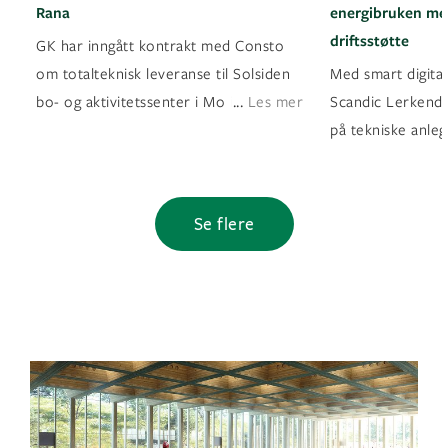
Rana
energibruken med
driftsstøtte
GK har inngått kontrakt med Consto
om totalteknisk leveranse til Solsiden
Med smart digital
...
bo- og aktivitetssenter i Mo i Rana
Les mer
Scandic Lerkendal
på tekniske anleg
Se flere