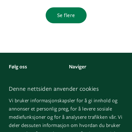
Se flere
Følg oss
Naviger
LinkedIn
Kontakt oss
Denne nettsiden anvender cookies
Facebook
Om oss
Vi bruker informasjonskapsler for å gi innhold og
Instagram
GK Sverige
annonser et personlig preg, for å levere sosiale
YouTube
GK Danmark
mediefunksjoner og for å analysere trafikken vår. Vi
deler dessuten informasjon om hvordan du bruker