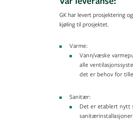
Vår leveranse:
GK har levert prosjektering og
kjøling til prosjektet.
Varme:
Vann/væske varmepu
alle ventilasjonssyst
det er behov for til
Sanitær:
Det er etablert nytt 
sanitærinstallasjoner