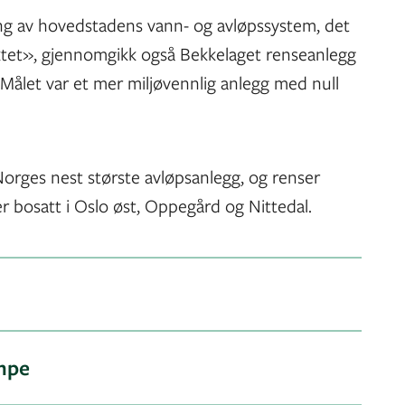
ng av hovedstadens vann- og avløpssystem, det
tet», gjennomgikk også Bekkelaget renseanlegg
ålet var et mer miljøvennlig anlegg med null
orges nest største avløpsanlegg, og renser
r bosatt i Oslo øst, Oppegård og Nittedal.
mpe