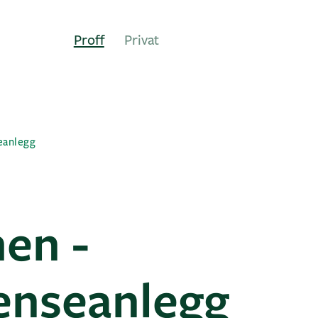
Proff
Privat
eanlegg
en -
enseanlegg