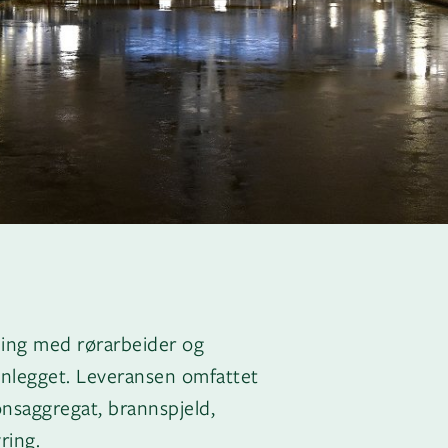
øling med rørarbeider og
anlegget. Leveransen omfattet
jonsaggregat, brannspjeld,
ring.