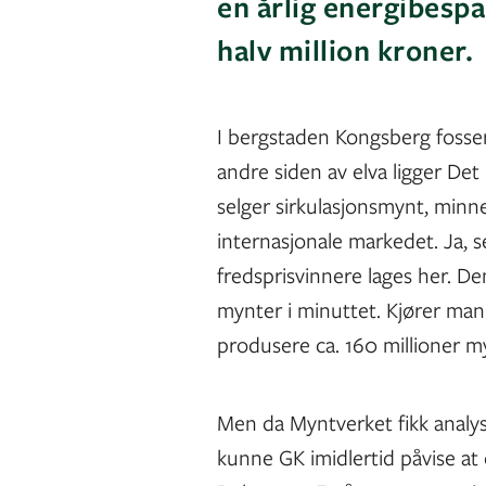
en årlig energibesp
halv million kroner.
I bergstaden Kongsberg foss
andre siden av elva ligger De
selger sirkulasjonsmynt, minn
internasjonale markedet. Ja, 
fredsprisvinnere lages her. 
mynter i minuttet. Kjører man e
produsere ca. 160 millioner 
Men da Myntverket fikk analy
kunne GK imidlertid påvise at 