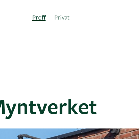
Proff
Privat
Myntverket