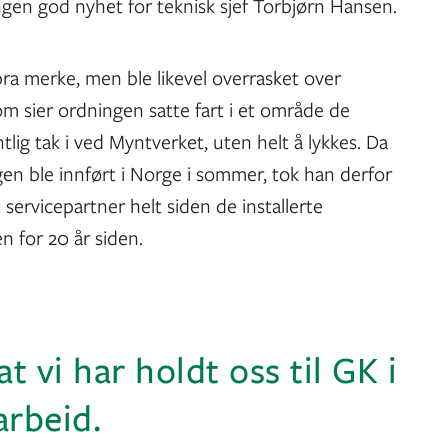
ngen god nyhet for teknisk sjef Torbjørn Hansen.
et bra merke, men ble likevel overrasket over
som sier ordningen satte fart i et område de
lig tak i ved Myntverket, uten helt å lykkes. Da
n ble innført i Norge i sommer, tok han derfor
ervicepartner helt siden de installerte
n for 20 år siden.
at vi har holdt oss til GK i
arbeid.