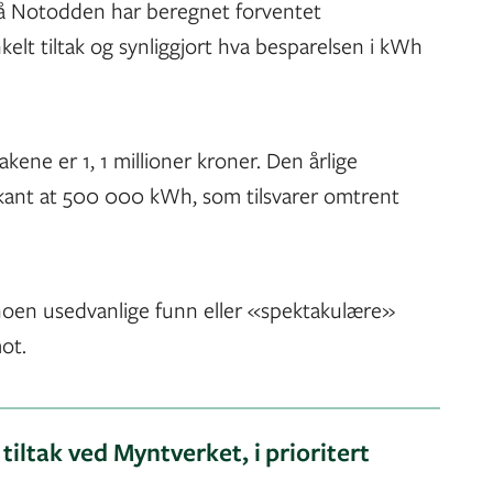
 på Notodden har beregnet forventet
elt tiltak og synliggjort hva besparelsen i kWh
akene er 1, 1 millioner kroner. Den årlige
rkant at 500 000 kWh, som tilsvarer omtrent
 noen usedvanlige funn eller «spektakulære»
mot.
iltak ved Myntverket, i prioritert