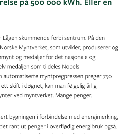
arelse på 500 000 kWh. Eller en
er Lågen skummende forbi sentrum. På den
t Norske Myntverket, som utvikler, produserer og
emynt og medaljer for det nasjonale og
selv medaljen som tildeles Nobels
Den automatiserte myntpregpressen preger 750
tt skift i døgnet, kan man følgelig årlig
mynter ved myntverket. Mange penger.
sert bygningen i forbindelse med energimerking,
det rant ut penger i overflødig energibruk også.