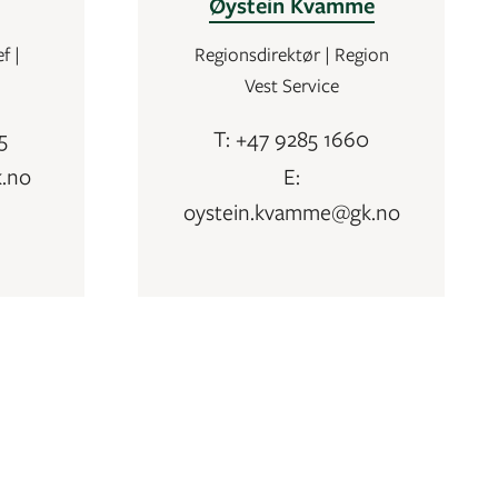
Øystein Kvamme
f |
Regionsdirektør | Region
Vest Service
5
T: +47 9285 1660
k.no
E:
oystein.kvamme@gk.no