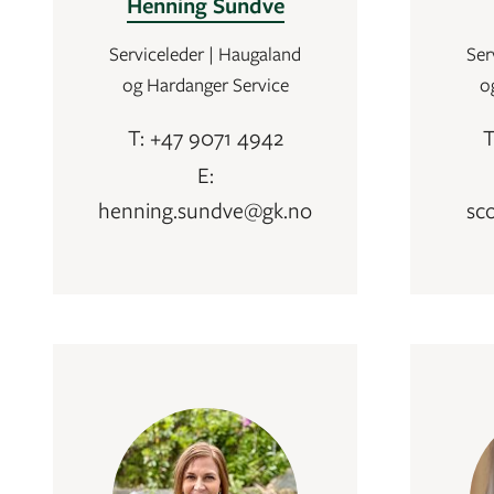
Henning Sundve
Serviceleder | Haugaland
Ser
og Hardanger Service
o
T: +47 9071 4942
T
E:
henning.sundve@gk.no
sc