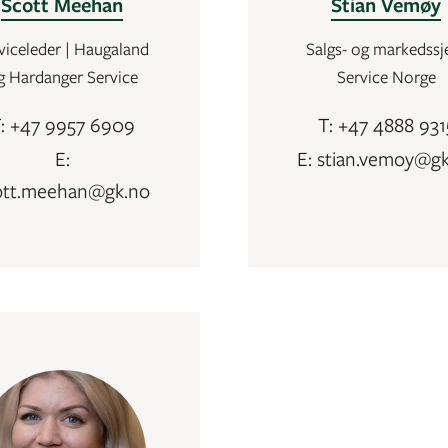
Scott Meehan
Stian Vemøy
viceleder | Haugaland
Salgs- og markedssje
g Hardanger Service
Service Norge
: +47 9957 6909
T: +47 4888 931
E:
E: stian.vemoy@g
ott.meehan@gk.no