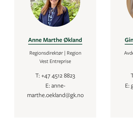
Anne Marthe Økland
Gi
Regionsdirektør | Region
Avde
Vest Entreprise
T: +47 4512 8823
E: anne-
E: 
marthe.oekland@gk.no