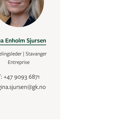
na Enholm Sjursen
lingsleder | Stavanger
Entreprise
T: +47 9093 6871
gina.sjursen@gk.no