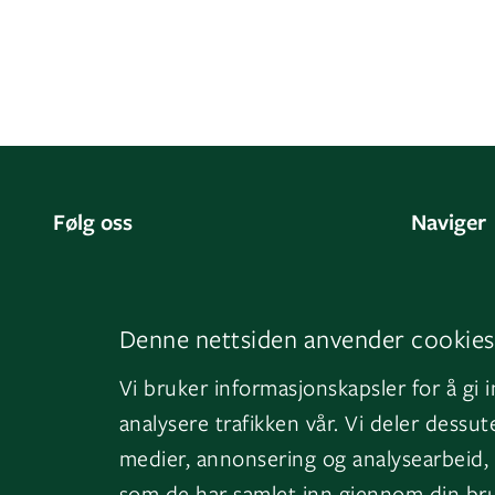
Følg oss
Naviger
LinkedIn
Kontakt 
Facebook
Om oss
Denne nettsiden anvender cookies
Instagram
GK Sveri
Vi bruker informasjonskapsler for å gi 
YouTube
GK Danm
analysere trafikken vår. Vi deler dess
medier, annonsering og analysearbeid,
som de har samlet inn gjennom din bru