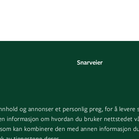
Snarveier
oss
Fakturainformasjon
HMS
ge
Varsling
innhold og annonser et personlig preg, for å levere 
ark
Jobb i GK
uten informasjon om hvordan du bruker nettstedet v
 som kan kombinere den med annen informasjon du ha
Presserom
k av tjenestene deres.