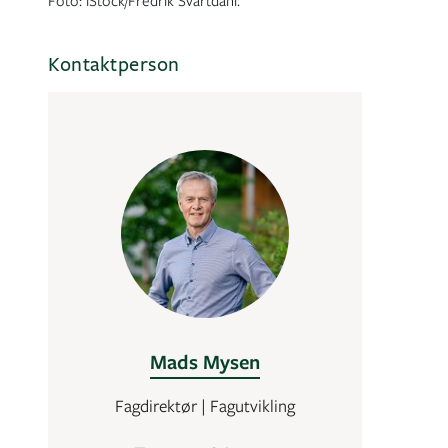
Foto: iStock/Fredrik Svartdahl.
Kontaktperson
Mads Mysen
Fagdirektør | Fagutvikling