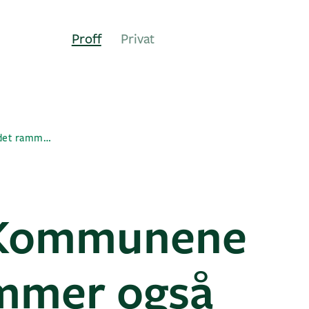
Proff
Privat
Synspunkt | Kommunene blør – det rammer også barnehelsa
 Kommunene
ammer også