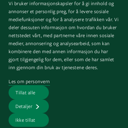
Vi bruker informasjonskapsler for å gi innhold og
Instagram
GK Sverige
annonser et personlig preg, for å levere sosiale
YouTube
GK Danmark
mediefunksjoner og for å analysere trafikken vår. Vi
deler dessuten informasjon om hvordan du bruker
nettstedet vårt, med partnerne våre innen sosiale
Snarveier
Logg inn
medier, annonsering og analysearbeid, som kan
kombinere den med annen informasjon du har
Fakturainformasjon
Mine bygg
gjort tilgjengelig for dem, eller som de har samlet
HMS
EOS
inn gjennom din bruk av tjenestene deres.
Varsling
Les om personvern
Jobb i GK
Tillat alle
Presserom
Detaljer
Ikke tillat
GK © 2026 |
Personvern