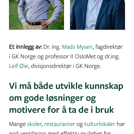
Et innlegg av:
Dr. ing.
Mads Mysen
, fagdirektør
i GK Norge og professor II OsloMet og dr.ing.
Leif Øie
, divisjonsdirektør i GK Norge.
Vi må både utvikle kunnskap
om gode løsninger og
motivere for å ta de i bruk
Mange
skoler
,
restauranter
og
kulturlokaler
har
god ventilasjon med effektiv mulighet for