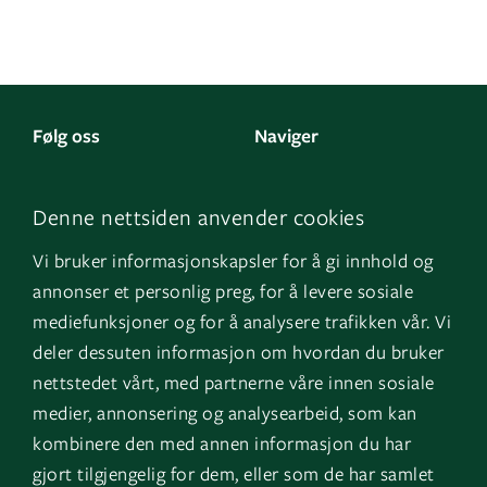
Følg oss
Naviger
LinkedIn
Kontakt oss
Denne nettsiden anvender cookies
Facebook
Om oss
Vi bruker informasjonskapsler for å gi innhold og
Instagram
GK Sverige
annonser et personlig preg, for å levere sosiale
YouTube
GK Danmark
mediefunksjoner og for å analysere trafikken vår. Vi
deler dessuten informasjon om hvordan du bruker
nettstedet vårt, med partnerne våre innen sosiale
Snarveier
Logg inn
medier, annonsering og analysearbeid, som kan
kombinere den med annen informasjon du har
Fakturainformasjon
Mine bygg
gjort tilgjengelig for dem, eller som de har samlet