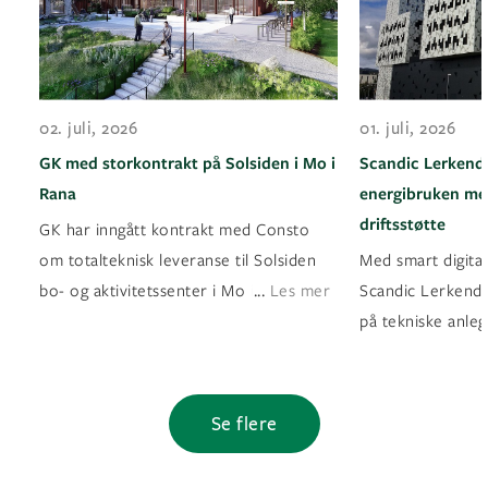
02. juli, 2026
01. juli, 2026
GK med storkontrakt på Solsiden i Mo i
Scandic Lerkenda
Rana
energibruken med
driftsstøtte
GK har inngått kontrakt med Consto
om totalteknisk leveranse til Solsiden
Med smart digital
...
bo- og aktivitetssenter i Mo i Rana
Les mer
Scandic Lerkendal
på tekniske anleg
Se flere