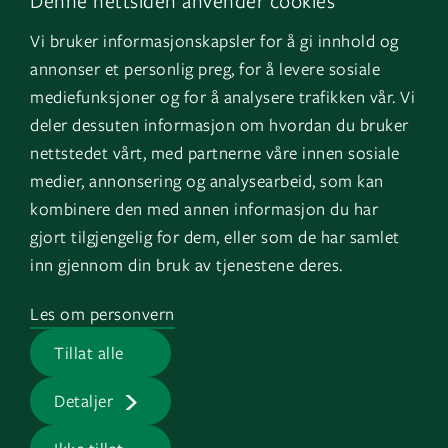
Denne nettsiden anvender cookies
Facebook
Om oss
Vi bruker informasjonskapsler for å gi innhold og
Instagram
GK Sverige
annonser et personlig preg, for å levere sosiale
YouTube
GK Danmark
mediefunksjoner og for å analysere trafikken vår. Vi
deler dessuten informasjon om hvordan du bruker
nettstedet vårt, med partnerne våre innen sosiale
Snarveier
Logg inn
medier, annonsering og analysearbeid, som kan
kombinere den med annen informasjon du har
Fakturainformasjon
Mine bygg
gjort tilgjengelig for dem, eller som de har samlet
HMS
EOS
inn gjennom din bruk av tjenestene deres.
Varsling
Les om personvern
Jobb i GK
Tillat alle
Presserom
Detaljer