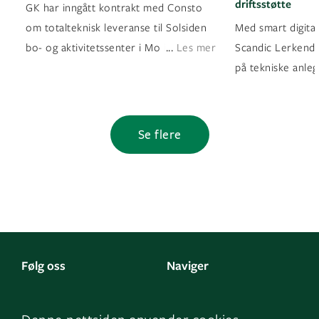
driftsstøtte
GK har inngått kontrakt med Consto
om totalteknisk leveranse til Solsiden
Med smart digital
...
bo- og aktivitetssenter i Mo i Rana
Les mer
Scandic Lerkendal
på tekniske anleg
Se flere
Følg oss
Naviger
LinkedIn
Kontakt oss