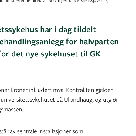
dministrerende direktør Stavanger universitetssjukehus,
tssykehus har i dag tildelt
behandlingsanlegg for halvparten
or det nye sykehuset til GK
oner kroner inkludert mva. Kontrakten gjelder
universitetssykehuset på Ullandhaug, og utgjør
ngsmassen.
år av sentrale installasjoner som