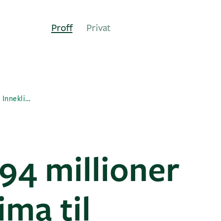
Proff
Privat
Frisk luft for 94 millioner fra GK Inneklima til SUS2023
 94 millioner
ima til