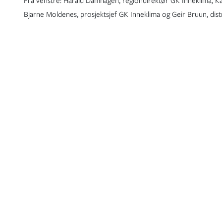
Fra venstre: Harald Damhagen, regiondirektør GK Inneklima, Ka
Bjarne Moldenes, prosjektsjef GK Inneklima og Geir Bruun, dist