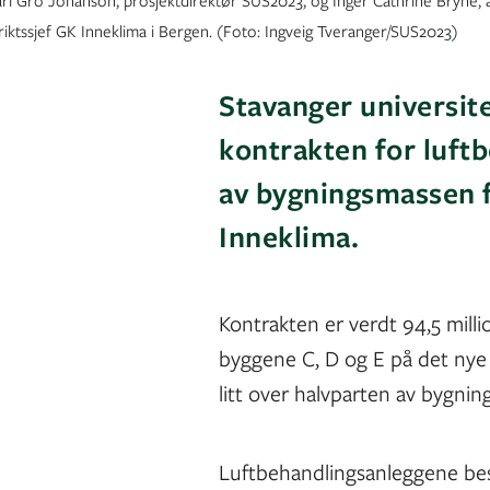
ri Gro Johanson, prosjektdirektør SUS2023, og Inger Cathrine Bryne, a
riktssjef GK Inneklima i Bergen. (Foto: Ingveig Tveranger/SUS2023)
Stavanger universite
kontrakten for luft
av bygningsmassen f
Inneklima.
Kontrakten er verdt 94,5 milli
byggene C, D og E på det nye 
litt over halvparten av bygni
Luftbehandlingsanleggene best