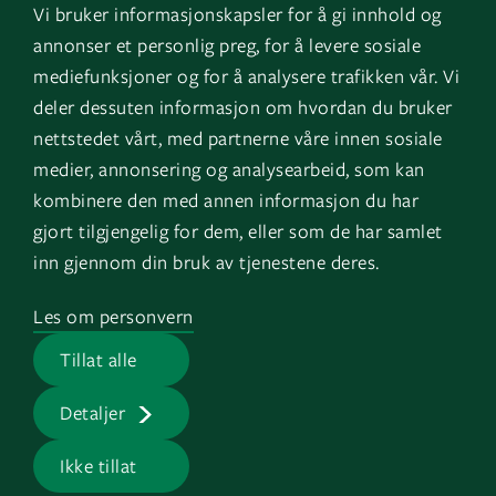
Vi bruker informasjonskapsler for å gi innhold og
Instagram
GK Sverige
annonser et personlig preg, for å levere sosiale
YouTube
GK Danmark
mediefunksjoner og for å analysere trafikken vår. Vi
deler dessuten informasjon om hvordan du bruker
nettstedet vårt, med partnerne våre innen sosiale
Snarveier
Logg inn
medier, annonsering og analysearbeid, som kan
kombinere den med annen informasjon du har
Fakturainformasjon
Mine bygg
gjort tilgjengelig for dem, eller som de har samlet
HMS
EOS
inn gjennom din bruk av tjenestene deres.
Varsling
Les om personvern
Jobb i GK
Tillat alle
Presserom
Detaljer
Ikke tillat
GK © 2026 |
Personvern