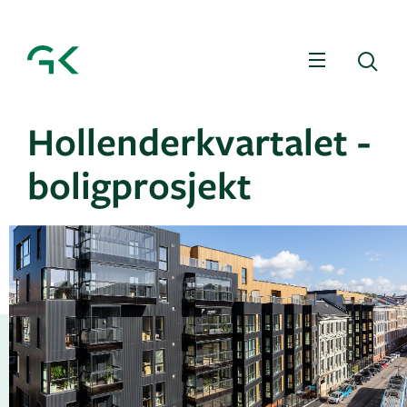
Meny
Sø
Hollenderkvartalet -
boligprosjekt