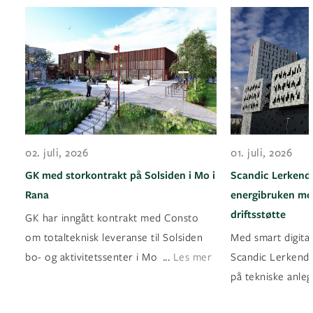
02. juli, 2026
01. juli, 2026
GK med storkontrakt på Solsiden i Mo i
Scandic Lerkenda
Rana
energibruken med
driftsstøtte
GK har inngått kontrakt med Consto
om totalteknisk leveranse til Solsiden
Med smart digital
...
bo- og aktivitetssenter i Mo i Rana
Les mer
Scandic Lerkendal
på tekniske anleg