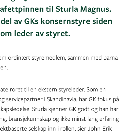
tafettpinnen til Sturla Magnus.
del av GKs konsernstyre siden
som leder av styret.
r som ordinært styremedlem, sammen med barna
sen.
ate roret til en ekstern styreleder. Som en
g servicepartner i Skandinavia, har GK fokus på
lskapsledelse. Sturla kjenner GK godt og han har
g, bransjekunnskap og ikke minst lang erfaring
jektbaserte selskap inn i rollen, sier John-Erik