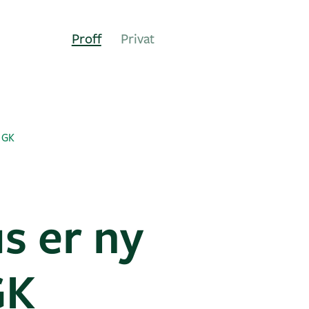
Proff
Privat
i GK
s er ny
GK