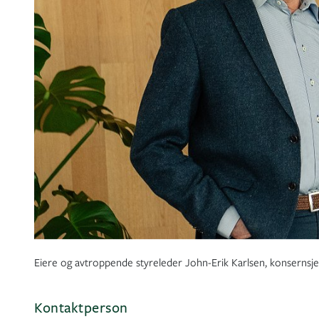
Eiere og avtroppende styreleder John-Erik Karlsen, konsernsj
Kontaktperson