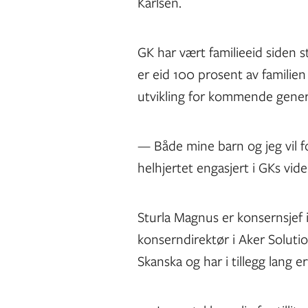
Karlsen.
GK har vært familieeid siden s
er eid 100 prosent av familien
utvikling for kommende gener
— Både mine barn og jeg vil f
helhjertet engasjert i GKs vider
Sturla Magnus er konsernsjef i
konserndirektør i Aker Soluti
Skanska og har i tillegg lang 