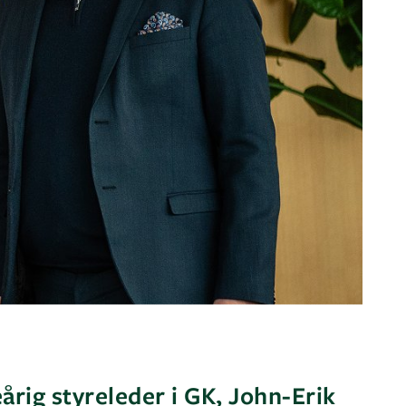
rig styreleder i GK, John-Erik