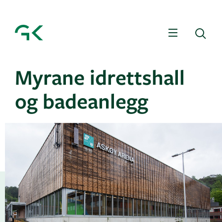
Meny
Sø
Myrane idrettshall
og badeanlegg