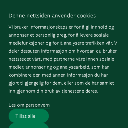
LinkedIn
Kontakt oss
Denne nettsiden anvender cookies
Facebook
Om oss
Vi bruker informasjonskapsler for å gi innhold og
Instagram
GK Sverige
annonser et personlig preg, for å levere sosiale
YouTube
GK Danmark
mediefunksjoner og for å analysere trafikken vår. Vi
deler dessuten informasjon om hvordan du bruker
nettstedet vårt, med partnerne våre innen sosiale
Snarveier
Logg inn
medier, annonsering og analysearbeid, som kan
kombinere den med annen informasjon du har
Fakturainformasjon
Mine bygg
gjort tilgjengelig for dem, eller som de har samlet
HMS
EOS
inn gjennom din bruk av tjenestene deres.
Varsling
Les om personvern
Jobb i GK
Tillat alle
Presserom