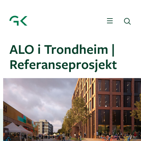
Meny
Sø
ALO i Trondheim |
Referanseprosjekt