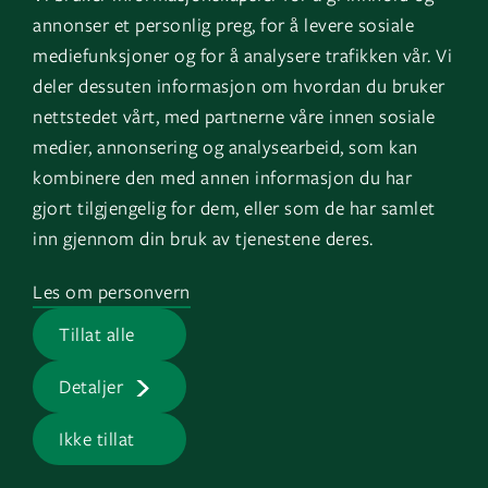
Instagram
GK Sverige
annonser et personlig preg, for å levere sosiale
YouTube
GK Danmark
mediefunksjoner og for å analysere trafikken vår. Vi
deler dessuten informasjon om hvordan du bruker
nettstedet vårt, med partnerne våre innen sosiale
Snarveier
Logg inn
medier, annonsering og analysearbeid, som kan
kombinere den med annen informasjon du har
Fakturainformasjon
Mine bygg
gjort tilgjengelig for dem, eller som de har samlet
HMS
EOS
inn gjennom din bruk av tjenestene deres.
Varsling
Les om personvern
Jobb i GK
Tillat alle
Presserom
Detaljer
Ikke tillat
GK © 2026 |
Personvern