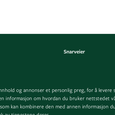
Snarveier
oss
Fakturainformasjon
HMS
ge
Varsling
innhold og annonser et personlig preg, for å levere 
ark
Jobb i GK
uten informasjon om hvordan du bruker nettstedet v
 som kan kombinere den med annen informasjon du ha
Presserom
k av tjenestene deres.