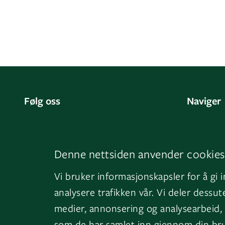
Følg oss
Naviger
LinkedIn
Kontakt 
Facebook
Om oss
Denne nettsiden anvender cookies
Instagram
GK Sveri
Vi bruker informasjonskapsler for å gi 
YouTube
GK Danm
analysere trafikken vår. Vi deler dess
medier, annonsering og analysearbeid,
som de har samlet inn gjennom din bru