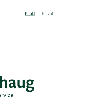
Proff
Privat
phaug
ervice