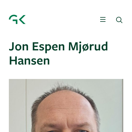
Meny
Sø
Jon Espen Mjørud
Hansen