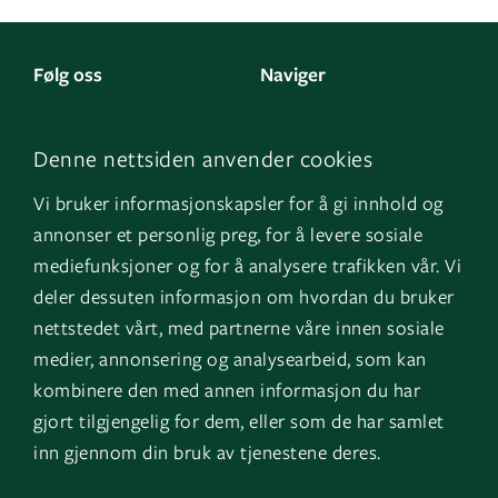
Følg oss
Naviger
LinkedIn
Kontakt oss
Denne nettsiden anvender cookies
Facebook
Om oss
Vi bruker informasjonskapsler for å gi innhold og
Instagram
GK Sverige
annonser et personlig preg, for å levere sosiale
YouTube
GK Danmark
mediefunksjoner og for å analysere trafikken vår. Vi
deler dessuten informasjon om hvordan du bruker
nettstedet vårt, med partnerne våre innen sosiale
Snarveier
Logg inn
medier, annonsering og analysearbeid, som kan
kombinere den med annen informasjon du har
Fakturainformasjon
Mine bygg
gjort tilgjengelig for dem, eller som de har samlet
HMS
EOS
inn gjennom din bruk av tjenestene deres.
Varsling