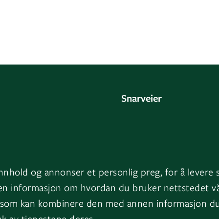
Snarveier
oss
Fakturainformasjon
HMS
ge
Varsling
innhold og annonser et personlig preg, for å levere 
ark
Jobb i GK
uten informasjon om hvordan du bruker nettstedet v
 som kan kombinere den med annen informasjon du ha
Presserom
k av tjenestene deres.