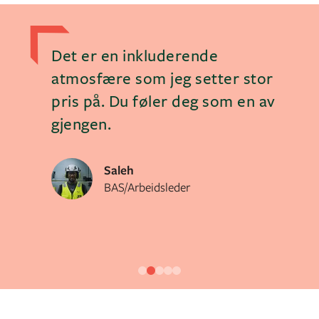
nger
Det er en inkluderende
V
det
atmosfære som jeg setter stor
a
en
pris på. Du føler deg som en av
i
gjengen.
o
p
u
Saleh
BAS/Arbeidsleder