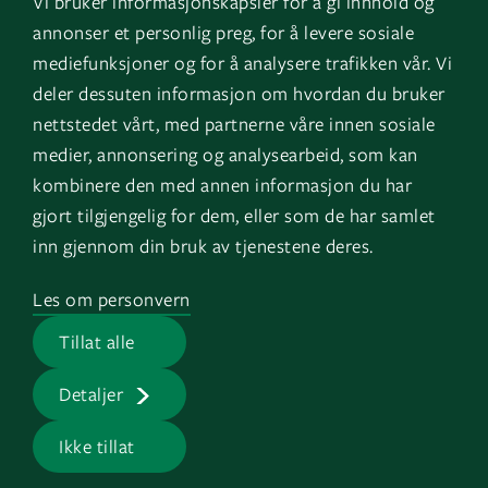
Vi bruker informasjonskapsler for å gi innhold og
Instagram
GK Sverige
annonser et personlig preg, for å levere sosiale
YouTube
GK Danmark
mediefunksjoner og for å analysere trafikken vår. Vi
deler dessuten informasjon om hvordan du bruker
nettstedet vårt, med partnerne våre innen sosiale
Snarveier
Logg inn
medier, annonsering og analysearbeid, som kan
kombinere den med annen informasjon du har
Fakturainformasjon
Mine bygg
gjort tilgjengelig for dem, eller som de har samlet
HMS
EOS
inn gjennom din bruk av tjenestene deres.
Varsling
Les om personvern
Jobb i GK
Tillat alle
Presserom
Detaljer
Ikke tillat
GK © 2026 |
Personvern