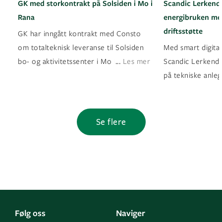
GK med storkontrakt på Solsiden i Mo i
Scandic Lerkenda
Rana
energibruken med
driftsstøtte
GK har inngått kontrakt med Consto
om totalteknisk leveranse til Solsiden
Med smart digital
...
bo- og aktivitetssenter i Mo i Rana
Les mer
Scandic Lerkendal
på tekniske anleg
Se flere
Følg oss
Naviger