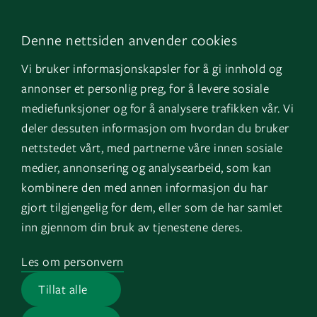
LinkedIn
Kontakt oss
Denne nettsiden anvender cookies
Facebook
Om oss
Vi bruker informasjonskapsler for å gi innhold og
Instagram
GK Sverige
annonser et personlig preg, for å levere sosiale
YouTube
GK Danmark
mediefunksjoner og for å analysere trafikken vår. Vi
deler dessuten informasjon om hvordan du bruker
nettstedet vårt, med partnerne våre innen sosiale
Snarveier
Logg inn
medier, annonsering og analysearbeid, som kan
kombinere den med annen informasjon du har
Fakturainformasjon
Mine bygg
gjort tilgjengelig for dem, eller som de har samlet
HMS
EOS
inn gjennom din bruk av tjenestene deres.
Varsling
Les om personvern
Jobb i GK
Tillat alle
Presserom