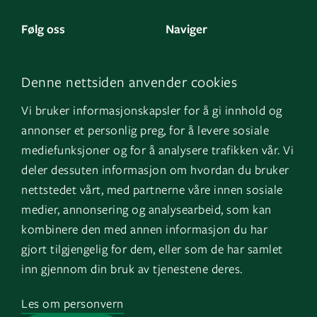
Følg oss
Naviger
LinkedIn
Kontakt oss
Denne nettsiden anvender cookies
Facebook
Om oss
Vi bruker informasjonskapsler for å gi innhold og
Instagram
GK Sverige
annonser et personlig preg, for å levere sosiale
YouTube
GK Danmark
mediefunksjoner og for å analysere trafikken vår. Vi
deler dessuten informasjon om hvordan du bruker
nettstedet vårt, med partnerne våre innen sosiale
Snarveier
Logg inn
medier, annonsering og analysearbeid, som kan
kombinere den med annen informasjon du har
Fakturainformasjon
Mine bygg
gjort tilgjengelig for dem, eller som de har samlet
HMS
EOS
inn gjennom din bruk av tjenestene deres.
Varsling
Les om personvern
Jobb i GK