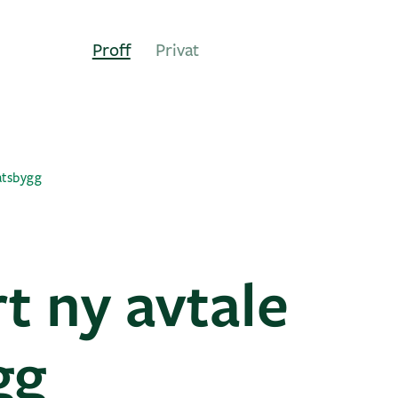
Proff
Privat
atsbygg
t ny avtale
gg