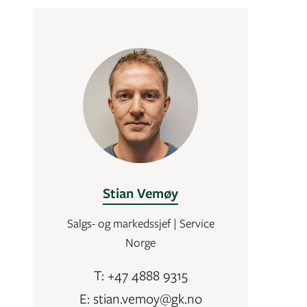
Stian Vemøy
Salgs- og markedssjef | Service
Norge
T: +47 4888 9315
E: stian.vemoy@gk.no