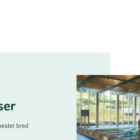
ser
beidet bred