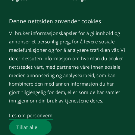
LinkedIn
Kontakt oss
Denne nettsiden anvender cookies
Facebook
Om oss
Vi bruker informasjonskapsler for å gi innhold og
Instagram
GK Sverige
annonser et personlig preg, for å levere sosiale
YouTube
GK Danmark
mediefunksjoner og for å analysere trafikken vår. Vi
deler dessuten informasjon om hvordan du bruker
nettstedet vårt, med partnerne våre innen sosiale
Snarveier
Logg inn
medier, annonsering og analysearbeid, som kan
kombinere den med annen informasjon du har
Fakturainformasjon
Mine bygg
gjort tilgjengelig for dem, eller som de har samlet
HMS
EOS
inn gjennom din bruk av tjenestene deres.
Varsling
Les om personvern
Jobb i GK
Tillat alle
Presserom