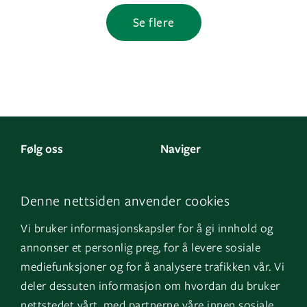
Se flere
Følg oss
Naviger
LinkedIn
Kontakt oss
Denne nettsiden anvender cookies
Facebook
Om oss
Vi bruker informasjonskapsler for å gi innhold og
Instagram
GK Sverige
annonser et personlig preg, for å levere sosiale
YouTube
GK Danmark
mediefunksjoner og for å analysere trafikken vår. Vi
deler dessuten informasjon om hvordan du bruker
nettstedet vårt, med partnerne våre innen sosiale