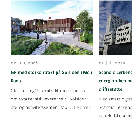
02. juli, 2026
01. juli, 2026
GK med storkontrakt på Solsiden i Mo i
Scandic Lerkenda
Rana
energibruken med
driftsstøtte
GK har inngått kontrakt med Consto
om totalteknisk leveranse til Solsiden
Med smart digital
...
bo- og aktivitetssenter i Mo i Rana
Les mer
Scandic Lerkendal
på tekniske anleg