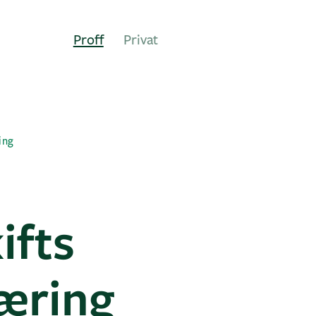
Proff
Privat
ing
ifts
æring