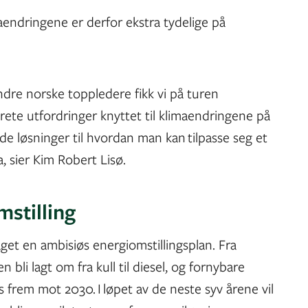
aendringene er derfor ekstra tydelige på
e norske toppledere fikk vi på turen
ete utfordringer knyttet til klimaendringene på
de løsninger til hvordan man kan tilpasse seg et
a, sier Kim Robert Lisø.
mstilling
get en ambisiøs energiomstillingsplan. Fra
n bli lagt om fra kull til diesel, og fornybare
es frem mot 2030. I løpet av de neste syv årene vil