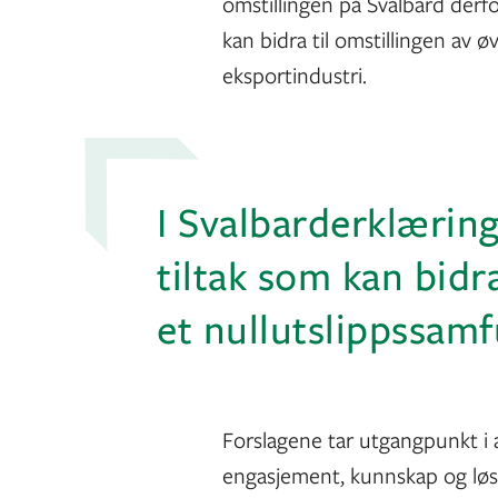
omstillingen på Svalbard derfo
kan bidra til omstillingen av 
eksportindustri.
I Svalbarderklærin
tiltak som kan bidr
et nullutslippssam
Forslagene tar utgangpunkt i
engasjement, kunnskap og løsni