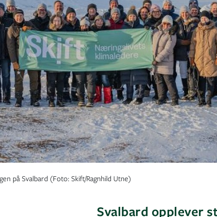
ingen på Svalbard (Foto: Skift/Ragnhild Utne)
Svalbard opplever s