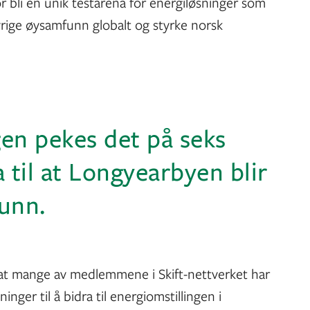
r bli en unik testarena for energiløsninger som
øvrige øysamfunn globalt og styrke norsk
gen pekes det på seks
a til at Longyearbyen blir
funn.
 at mange av medlemmene i Skift-nettverket har
nger til å bidra til energiomstillingen i