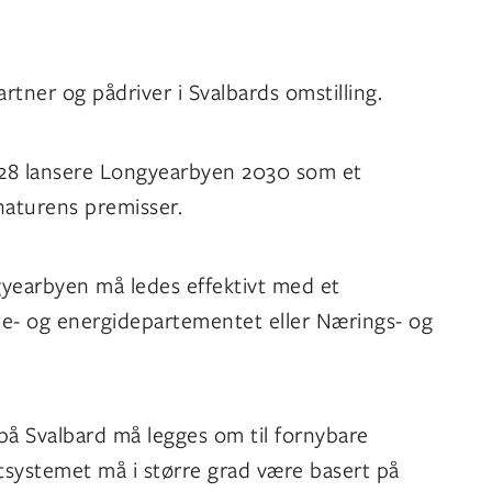
artner og pådriver i Svalbards omstilling.
P28 lansere Longyearbyen 2030 som et
naturens premisser.
gyearbyen må ledes effektivt med et
lje- og energidepartementet eller Nærings- og
på Svalbard må legges om til fornybare
tsystemet må i større grad være basert på