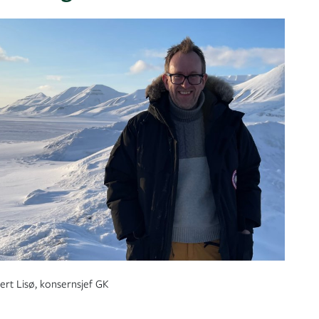
rt Lisø, konsernsjef GK