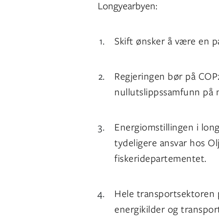
Longyearbyen:
Skift ønsker å være en p
Regjeringen bør på CO
nullutslippssamfunn på 
Energiomstillingen i lon
tydeligere ansvar hos O
fiskeridepartementet.
Hele transportsektoren 
energikilder og transpor