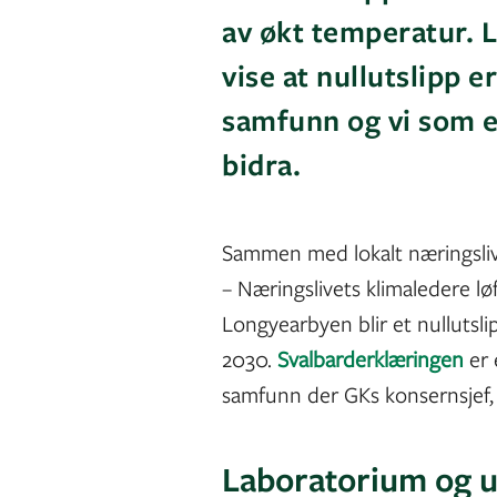
av økt temperatur. 
vise at nullutslipp e
samfunn og vi som e
bidra.
Sammen med lokalt næringsliv
– Næringslivets klimaledere løf
Longyearbyen blir et nulluts
2030.
Svalbarderklæringen
er 
samfunn der GKs konsernsjef, 
Laboratorium og
u