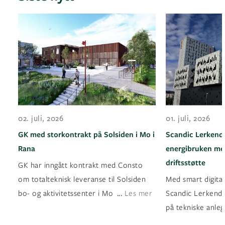
02. juli, 2026
01. juli, 2026
GK med storkontrakt på Solsiden i Mo i
Scandic Lerkenda
Rana
energibruken med
driftsstøtte
GK har inngått kontrakt med Consto
om totalteknisk leveranse til Solsiden
Med smart digital
...
bo- og aktivitetssenter i Mo i Rana
Les mer
Scandic Lerkendal
på tekniske anleg