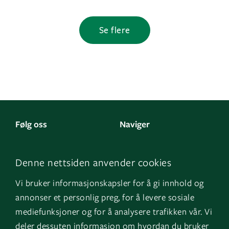
Se flere
Følg oss
Naviger
LinkedIn
Kontakt oss
Denne nettsiden anvender cookies
Facebook
Om oss
Vi bruker informasjonskapsler for å gi innhold og
Instagram
GK Sverige
annonser et personlig preg, for å levere sosiale
YouTube
GK Danmark
mediefunksjoner og for å analysere trafikken vår. Vi
deler dessuten informasjon om hvordan du bruker