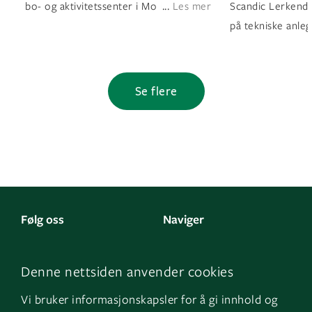
...
bo- og aktivitetssenter i Mo i Rana
Les mer
Scandic Lerkendal
på tekniske anleg
Se flere
Følg oss
Naviger
LinkedIn
Kontakt oss
Denne nettsiden anvender cookies
Facebook
Om oss
Vi bruker informasjonskapsler for å gi innhold og
Instagram
GK Sverige