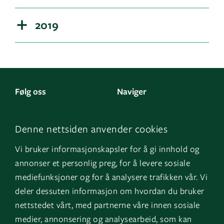
2019
Følg oss
Naviger
LinkedIn
Kontakt oss
Denne nettsiden anvender cookies
Facebook
Om oss
Vi bruker informasjonskapsler for å gi innhold og
Instagram
GK Sverige
annonser et personlig preg, for å levere sosiale
YouTube
GK Danmark
mediefunksjoner og for å analysere trafikken vår. Vi
deler dessuten informasjon om hvordan du bruker
nettstedet vårt, med partnerne våre innen sosiale
Snarveier
Logg inn
medier, annonsering og analysearbeid, som kan