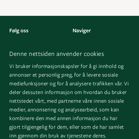
Følg oss
Naviger
LinkedIn
Kontakt oss
Denne nettsiden anvender cookies
Facebook
Om oss
Vi bruker informasjonskapsler for å gi innhold og
Instagram
GK Sverige
annonser et personlig preg, for å levere sosiale
YouTube
GK Danmark
mediefunksjoner og for å analysere trafikken vår. Vi
deler dessuten informasjon om hvordan du bruker
nettstedet vårt, med partnerne våre innen sosiale
Snarveier
Logg inn
medier, annonsering og analysearbeid, som kan
kombinere den med annen informasjon du har
Fakturainformasjon
Mine bygg
gjort tilgjengelig for dem, eller som de har samlet
HMS
EOS
inn gjennom din bruk av tjenestene deres.